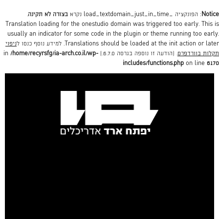
Notice
: הפונקציה _load_textdomain_just_in_time נקרא
בצורה לא תקינה
.
Translation loading for the
onestudio
domain was triggered too early. This is
usually an indicator for some code in the plugin or theme running too early.
action or later. למידע נוסף כנסו ל
init
Translations should be loaded at the
ניפוי
תקלות בוורדפרס
. (הודעה זו נוספה בגרסה 6.7.0.) in
/home/recyrsfg/ia-arch.co.il/wp-
includes/functions.php
on line
6170