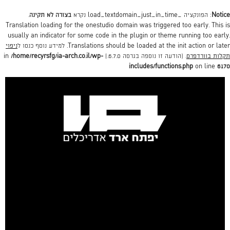
Notice
: הפונקציה _load_textdomain_just_in_time נקרא
בצורה לא תקינה
.
Translation loading for the
onestudio
domain was triggered too early. This is
usually an indicator for some code in the plugin or theme running too early.
action or later. למידע נוסף כנסו ל
init
Translations should be loaded at the
ניפוי
תקלות בוורדפרס
. (הודעה זו נוספה בגרסה 6.7.0.) in
/home/recyrsfg/ia-arch.co.il/wp-
includes/functions.php
on line
6170