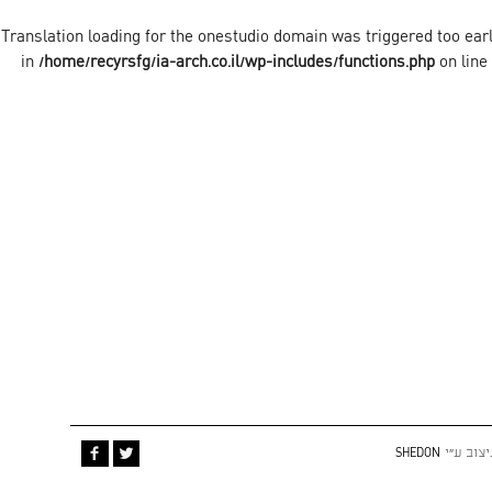
onestudio
domain was triggered too early
/home/recyrsfg/ia-arch.co.il/wp-includes/functions.php
on line
יצוב ע״י
SHEDON