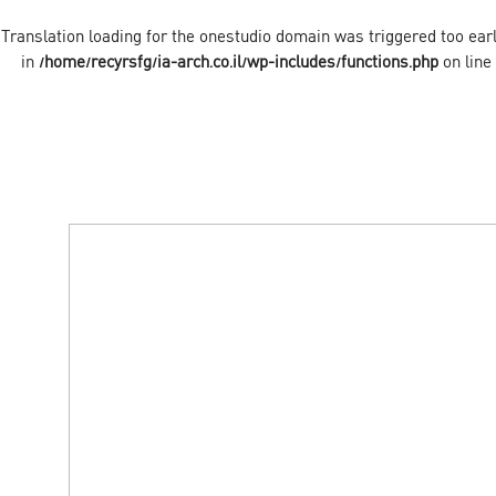
onestudio
domain was triggered too early
/home/recyrsfg/ia-arch.co.il/wp-includes/functions.php
on line