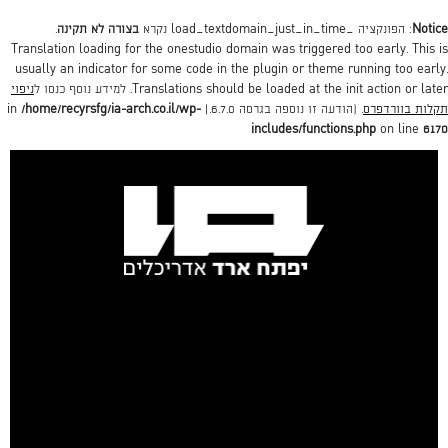
Notice
: הפונקציה _load_textdomain_just_in_time נקרא
בצורה לא תקינה
.
Translation loading for the
onestudio
domain was triggered too early. This is
usually an indicator for some code in the plugin or theme running too early.
action or later. למידע נוסף כנסו ל
init
Translations should be loaded at the
ניפוי
תקלות בוורדפרס
. (הודעה זו נוספה בגרסה 6.7.0.) in
/home/recyrsfg/ia-arch.co.il/wp-
includes/functions.php
on line
6170