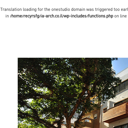
onestudio
domain was triggered too early
/home/recyrsfg/ia-arch.co.il/wp-includes/functions.php
on line