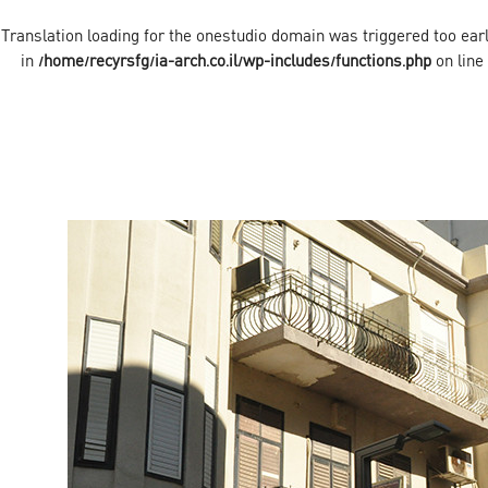
onestudio
domain was triggered too early
/home/recyrsfg/ia-arch.co.il/wp-includes/functions.php
on line