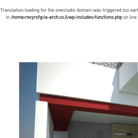
onestudio
domain was triggered too early
/home/recyrsfg/ia-arch.co.il/wp-includes/functions.php
on line