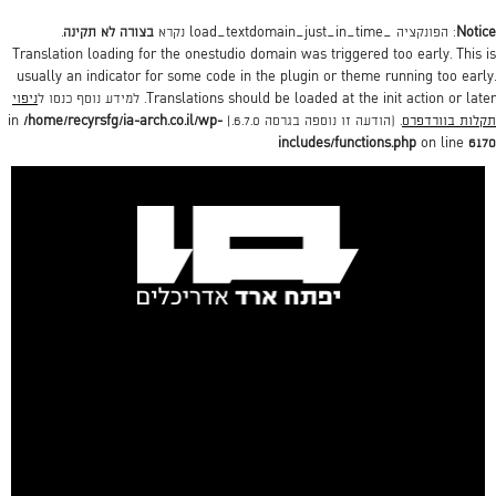
Notice
: הפונקציה _load_textdomain_just_in_time נקרא
בצורה לא תקינה
.
Translation loading for the
onestudio
domain was triggered too early. This is
usually an indicator for some code in the plugin or theme running too early.
action or later. למידע נוסף כנסו ל
init
Translations should be loaded at the
ניפוי
תקלות בוורדפרס
. (הודעה זו נוספה בגרסה 6.7.0.) in
/home/recyrsfg/ia-arch.co.il/wp-
includes/functions.php
on line
6170