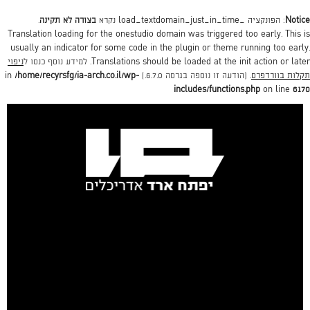
Notice
: הפונקציה _load_textdomain_just_in_time נקרא
בצורה לא תקינה
.
Translation loading for the
onestudio
domain was triggered too early. This is
usually an indicator for some code in the plugin or theme running too early.
action or later. למידע נוסף כנסו ל
init
Translations should be loaded at the
ניפוי
תקלות בוורדפרס
. (הודעה זו נוספה בגרסה 6.7.0.) in
/home/recyrsfg/ia-arch.co.il/wp-
includes/functions.php
on line
6170