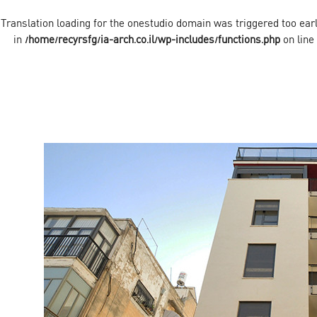
onestudio
domain was triggered too early
/home/recyrsfg/ia-arch.co.il/wp-includes/functions.php
on line