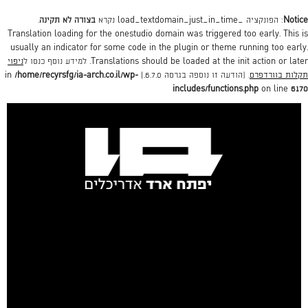
Notice
: הפונקציה _load_textdomain_just_in_time נקרא
בצורה לא תקינה
.
Translation loading for the
onestudio
domain was triggered too early. This is
usually an indicator for some code in the plugin or theme running too early.
action or later. למידע נוסף כנסו ל
init
Translations should be loaded at the
ניפוי
תקלות בוורדפרס
. (הודעה זו נוספה בגרסה 6.7.0.) in
/home/recyrsfg/ia-arch.co.il/wp-
includes/functions.php
on line
6170