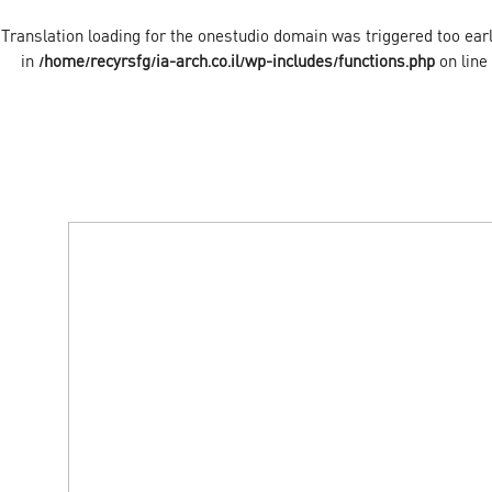
onestudio
domain was triggered too early
/home/recyrsfg/ia-arch.co.il/wp-includes/functions.php
on line